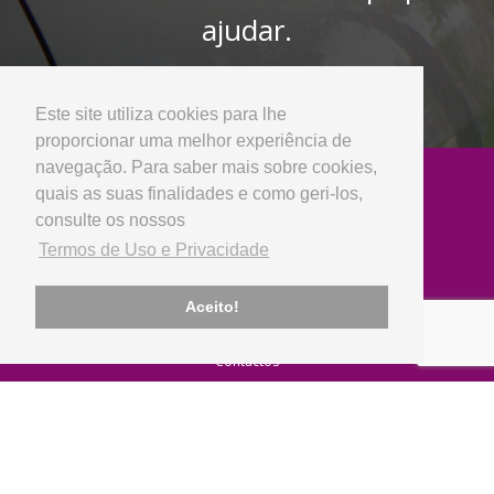
ajudar.
Entre em contacto connosco
Este site utiliza cookies para lhe
proporcionar uma melhor experiência de
navegação. Para saber mais sobre cookies,
quais as suas finalidades e como geri-los,
consulte os nossos
Termos de Uso e Privacidade
Empresa
Aceito!
Sobre Nós
Notícias
Contactos
Produtos
Peças Usadas
Peças Novas
Lubrificantes
Marcas