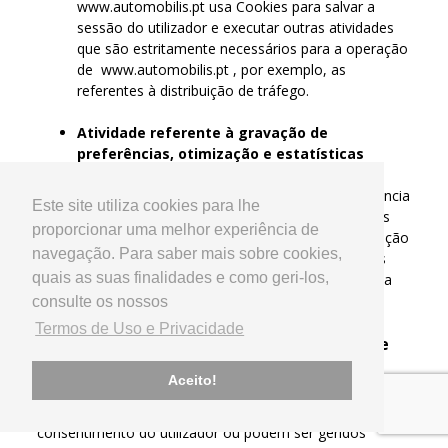
www.automobilis.pt usa Cookies para salvar a
sessão do utilizador e executar outras atividades
que são estritamente necessários para a operação
de www.automobilis.pt , por exemplo, as
referentes à distribuição de tráfego.
Atividade referente à gravação de
preferências, otimização e estatísticas
www.automobilis.pt usa Cookies para salvar
preferências de navegação e otimizar a experiência
Este site utiliza cookies para lhe
de navegação do utilizador. Entre esses Cookies
proporcionar uma melhor experiência de
estão, por exemplo, aqueles usados para definição
navegação. Para saber mais sobre cookies,
de preferências de idioma e moeda, ou aqueles
quais as suas finalidades e como geri-los,
para a gestão de estatísticas de primeira pessoa
usadas diretamente pelo Proprietário do site.
consulte os nossos
Termos de Uso e Privacidade
Outros tipos de Cookies ou de terceiros que
instalam Cookies
Aceito!
Alguns dos serviços listados acima coletam estatísticas
de forma anónima e agregada e podem não exigir o
consentimento do utilizador ou podem ser geridos