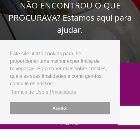
NÃO ENCONTROU O QUE
PROCURAVA? Estamos aqui para
ajudar.
Entre em contacto connosco
Este site utiliza cookies para lhe
proporcionar uma melhor experiência de
navegação. Para saber mais sobre cookies,
quais as suas finalidades e como geri-los,
consulte os nossos
Termos de Uso e Privacidade
Empresa
Aceito!
Sobre Nós
Notícias
Contactos
Produtos
Peças Usadas