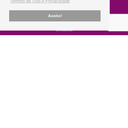
Termos de Uso e Privacidade
Empresa
Aceito!
Sobre Nós
Notícias
Contactos
Produtos
Peças Usadas
Peças Novas
Lubrificantes
Marcas
Informação
Termos de Uso e Privacidade
Livro de Reclamações
Envios e Pagamentos
Condições de Venda e Garantias
Portes e Pagamentos
© 2026 Automobilis. Todos os direitos reservados.