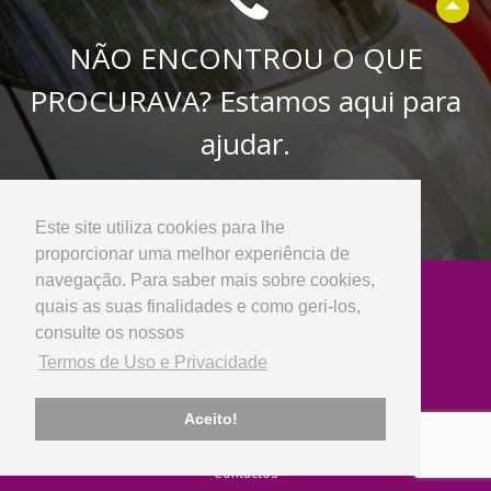
NÃO ENCONTROU O QUE
PROCURAVA? Estamos aqui para
ajudar.
Entre em contacto connosco
Este site utiliza cookies para lhe
proporcionar uma melhor experiência de
navegação. Para saber mais sobre cookies,
quais as suas finalidades e como geri-los,
consulte os nossos
Termos de Uso e Privacidade
Empresa
Aceito!
Sobre Nós
Notícias
Contactos